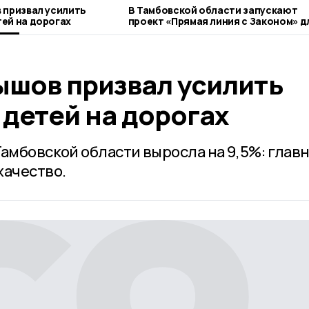
 призвал усилить
В Тамбовской области запускают
ей на дорогах
проект «Прямая линия с Законом» д
ветеранов СВО
ышов призвал усилить
детей на дорогах
Тамбовской области выросла на 9,5%: глав
хачество.