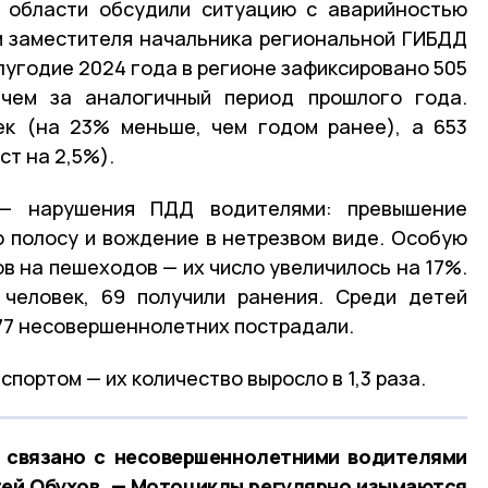
й области обсудили ситуацию с аварийностью
м заместителя начальника региональной ГИБДД
лугодие 2024 года в регионе зафиксировано 505
чем за аналогичный период прошлого года.
ек (на 23% меньше, чем годом ранее), а 653
ст на 2,5%).
— нарушения ПДД водителями: превышение
ю полосу и вождение в нетрезвом виде. Особую
в на пешеходов — их число увеличилось на 17%.
 человек, 69 получили ранения. Среди детей
 77 несовершеннолетних пострадали.
портом — их количество выросло в 1,3 раза.
 связано с несовершеннолетними водителями
гей Обухов. — Мотоциклы регулярно изымаются