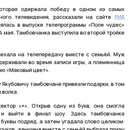
которая одержала победу в одном из самых
ного телевидения, рассказали на сайте
РИА
нялась в выпуске телепрограммы «Поле чудес»
24 мая. Тамбовчанка выступила во второй тройке
иехала на телепередачу вместе с семьёй. Муж
держивали во время записи игры, а племянница
ню «Маковый цвет».
Якубовичу тамбовчане привезли подарки, в том
 волка.
ектор «+». Открыв одну из букв, она смогла
 и выйти в финал шоу. Здесь тамбовчанка
буквы подряд, а затем угадала слово целиком.
ч очков, женщина вместе с семьёй выбрала призы