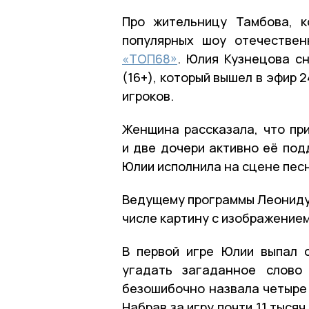
Про жительницу Тамбова, 
популярных шоу отечествен
«ТОП68»
. Юлия Кузнецова с
(16+), который вышел в эфир 
игроков.
Женщина рассказала, что пр
и две дочери активно её под
Юлии исполнила на сцене пес
Ведущему программы Леониду 
числе картину с изображением
В первой игре Юлии выпал с
угадать загаданное слово
безошибочно назвала четыре 
Набрав за игру почти 11 тыся