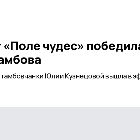
у «Поле чудес» победил
амбова
 тамбовчанки Юлии Кузнецовой вышла в э