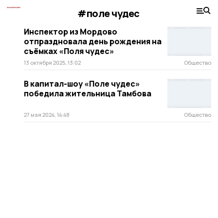
#поле чудес
Инспектор из Мордово
отпраздновала день рождения на
съёмках «Поля чудес»
13 октября 2025, 13:02
Общество
В капитал-шоу «Поле чудес»
победила жительница Тамбова
27 мая 2024, 14:48
Общество