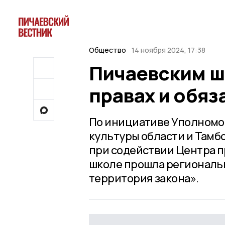
Общество
14 ноября 2024, 17:38
Пичаевским ш
правах и обяз
По инициативе Уполномо
культуры области и Тамб
при содействии Центра п
школе прошла региональн
территория закона».