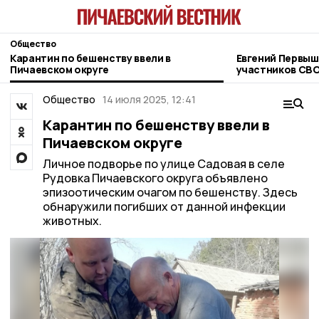
Общество
Карантин по бешенству ввели в
Евгений Первыш
Пичаевском округе
участников СВО
фонда «Защитн
Общество
14 июля 2025, 12:41
Карантин по бешенству ввели в
Пичаевском округе
Личное подворье по улице Садовая в селе
Рудовка Пичаевского округа объявлено
эпизоотическим очагом по бешенству. Здесь
обнаружили погибших от данной инфекции
животных.