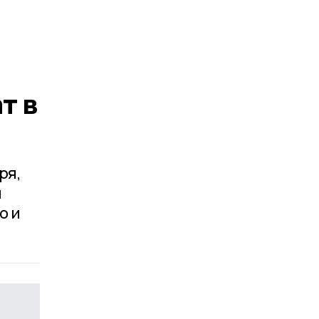
т в
ря,
и
о и