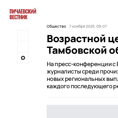
Общество
7 ноября 2025, 09:07
Возрастной це
Тамбовской о
На пресс-конференции с
журналисты среди прочих
новых региональных выпл
каждого последующего реб