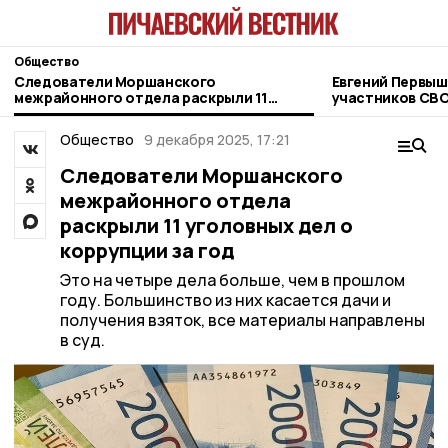
Общество
Следователи Моршанского
Евгений Первыш
межрайонного отдела раскрыли 11
участников СВО
уголовных дел о коррупции за год
фонда «Защитн
Общество
9 декабря 2025, 17:21
Следователи Моршанского
межрайонного отдела
раскрыли 11 уголовных дел о
коррупции за год
Это на четыре дела больше, чем в прошлом
году. Большинство из них касается дачи и
получения взяток, все материалы направлены
в суд.