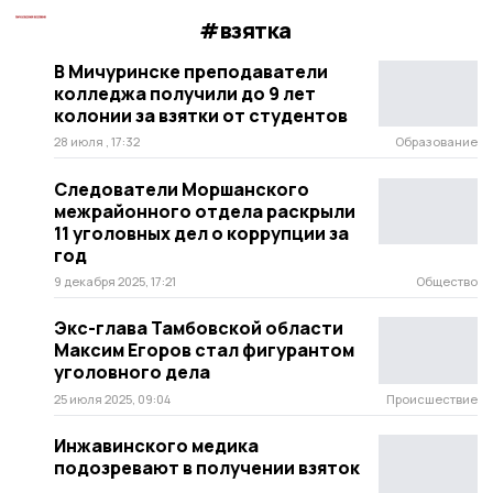
#взятка
В Мичуринске преподаватели
колледжа получили до 9 лет
колонии за взятки от студентов
28 июля , 17:32
Образование
Следователи Моршанского
межрайонного отдела раскрыли
11 уголовных дел о коррупции за
год
9 декабря 2025, 17:21
Общество
Экс-глава Тамбовской области
Максим Егоров стал фигурантом
уголовного дела
25 июля 2025, 09:04
Происшествие
Инжавинского медика
подозревают в получении взяток