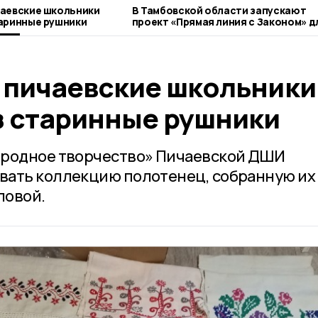
чаевские школьники
В Тамбовской области запускают
аринные рушники
проект «Прямая линия с Законом» д
ветеранов СВО
 пичаевские школьники
з старинные рушники
ародное творчество» Пичаевской ДШИ
вать коллекцию полотенец, собранную их
ловой.