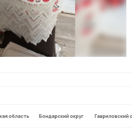
кая область
Бондарский округ
Гавриловский 