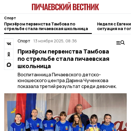
Спорт
Призёром первенства Тамбова по
Неделя с Евген
стрельбе стала пичаевская школьница
ситуация на то
городе и приор
Спорт
13 ноября 2025, 08:36
Призёром первенства Тамбова
по стрельбе стала пичаевская
школьница
Воспитанница Пичаевского детско-
юношеского центра Дарина Чученкова
показала третий результат среди девочек.