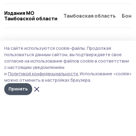
Издания МО
Тамбовская область
Бонд
Тамбовской области
Спорт
21 июля , 09:03
На сайте используются cookie-файлы.
Продолжая
В пятёрку сильнейших вошли пичаевцы на
пользоваться данным сайтом, вы подтверждаете свое
XX сельских играх в Знаменке
согласие на использование файлов cookie в соответствии
с настоящим уведомлением
Команда Пичаевского округа заняла пятое место из
и
Политикой конфиденциальности.
Использование «cookie»
пятнадцати в общем зачёте XX областных летних
можно отменить в настройках браузера.
сельских спортивных игр.
Принять