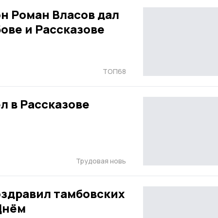
н Роман Власов дал
ове и Рассказове
ТОП68
л в Рассказове
Трудовая новь
оздравил тамбовских
Днём