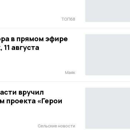
ТОП68
ора в прямом эфире
 11 августа
Маяк
ласти вручил
м проекта «Герои
Сельские новости