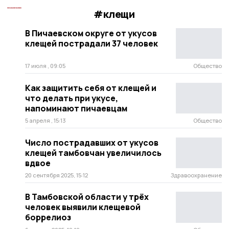
#клещи
В Пичаевском округе от укусов
клещей пострадали 37 человек
17 июля , 09:05
Общество
Как защитить себя от клещей и
что делать при укусе,
напоминают пичаевцам
5 апреля , 15:13
Общество
Число пострадавших от укусов
клещей тамбовчан увеличилось
вдвое
20 сентября 2025, 15:12
Здравоохранение
В Тамбовской области у трёх
человек выявили клещевой
боррелиоз