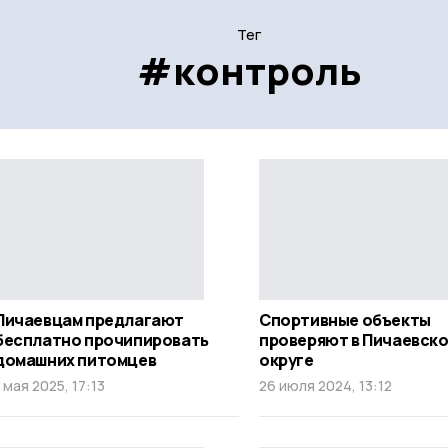
Тег
#контроль
Пичаевцам предлагают
Спортивные объекты
бесплатно прочипировать
проверяют в Пичаевск
домашних питомцев
округе
1 мая 2025, 17:13
26 июля 2024, 13:12