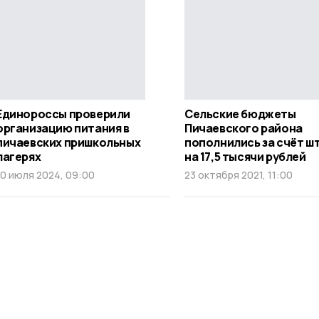
Единороссы проверили
Сельские бюджеты
организацию питания в
Пичаевского района
пичаевских пришкольных
пополнились за счёт ш
лагерях
на 17,5 тысячи рублей
10 июля 2024, 09:00
23 октября 2021, 11:00