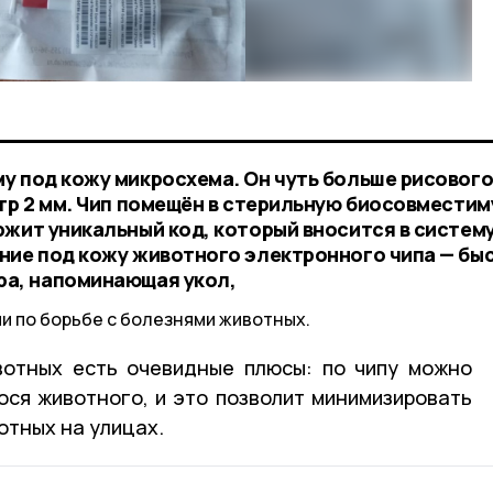
у под кожу микросхема. Он чуть больше рисовог
етр 2 мм. Чип помещён в стерильную биосовмести
ржит уникальный код, который вносится в систем
ние под кожу животного электронного чипа — бы
ра, напоминающая укол,
ии по борьбе с болезнями животных.
вотных есть очевидные плюсы: по чипу можно
ся животного, и это позволит минимизировать
отных на улицах.