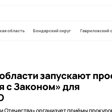
кая область
Бондарский округ
Гавриловский 
 области запускают про
я с Законом» для
О
и Отечества» организует приёмы прокуро