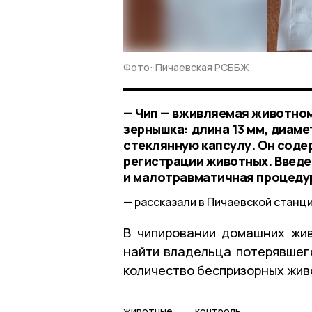
Фото: Пичаевская РСББЖ
— Чип — вживляемая животном
зернышка: длина 13 мм, диам
стеклянную капсулу. Он соде
регистрации животных. Введе
и малотравматичная процеду
рассказали в Пичаевской станц
В чипировании домашних жи
найти владельца потерявшего
количество беспризорных жив
животные
контроль