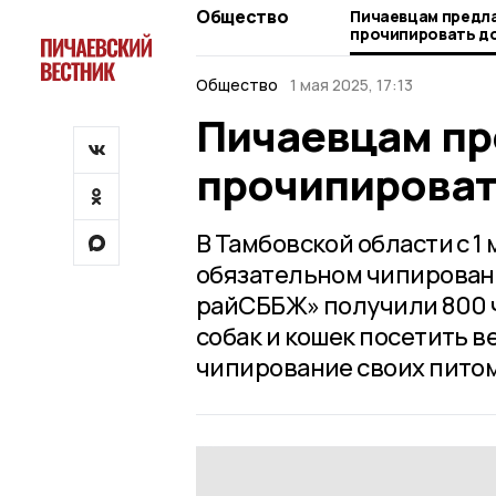
Общество
Пичаевцам предл
прочипировать д
Общество
1 мая 2025, 17:13
Пичаевцам пр
прочипироват
В Тамбовской области с 1
обязательном чипировани
райСББЖ» получили 800 
собак и кошек посетить 
чипирование своих пито