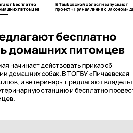
агают бесплатно
В Тамбовской области запускают
омашних питомцев
проект «Прямая линия с Законом» д
ветеранов СВО
едлагают бесплатно
ь домашних питомцев
 мая начинает действовать приказ об
и домашних собак. В ТОГБУ «Пичаевская
чипов, и ветеринары предлагают владель
ветеринарную станцию и бесплатно провес
мцев.