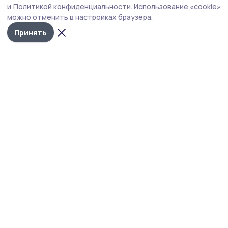
и
Политикой конфиденциальности.
Использование «cookie»
можно отменить в настройках браузера.
Принять
Пичаевский вестник
Новости
Истории
Карточки
Фотогалереи
Проекты
Новости компаний
Документы НПА
Объявления
Подписка на газету