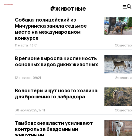
#животные
Собака-полицейский из
Мичуринска заняла седьмое
место на международном
конкурсе
11 марта , 13:01
Общество
В регионе выросла численность
основных видов диких животных
12 января , 09:21
Экология
Волонтёры ищут нового хозяина
для брошенного лабрадора
30 июля 2025, 17:11
Общество
Тамбовские власти усиливают
контроль за бездомными
животными