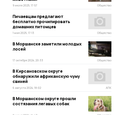
9 июля 2025, 17:57
Общество
Пичаевцам предлагают
бесплатно прочипировать
домашних питомцев
1 мая 2025, 17:13
Общество
В Моршанске заметили молодых
лосей
17 октября 2024, 20:33
Общество
В Кирсановском округе
обнаружили африканскую чуму
свиней
6 августа 2024, 18:02
АПК
В Моршанском округе прошли
состязания легавых собак