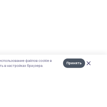
использование файлов cookie в
Принять
ь в настройках браузера.
итика конфиденциальности
 содержит сервисы, использующие
ies. Продолжая пользоваться данным
ом, вы подтверждаете свое согласие на
льзование файлов cookie в соответствии с
тоящим уведомлением и Политикой
иденциальности. Использование «cookie»