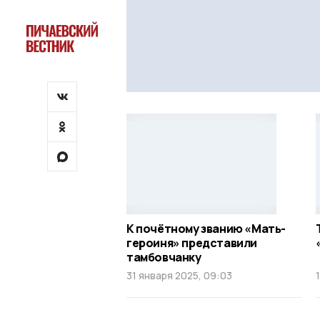
К почётному званию «Мать-
героиня» представили
тамбовчанку
31 января 2025, 09:03