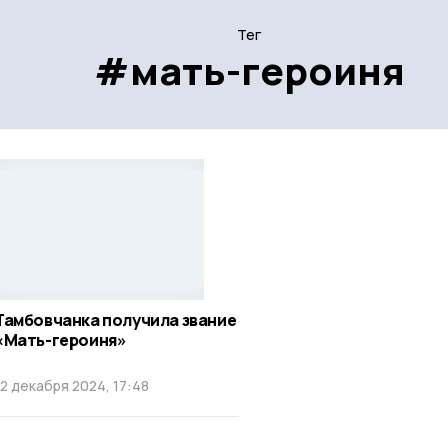
Тег
#мать-героиня
Тамбовчанка получила звание
«Мать-героиня»
12 декабря 2024, 17:48