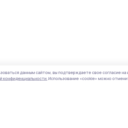
зоваться данным сайтом, вы подтверждаете свое согласие на 
й конфиденциальности.
Использование «cookie» можно отменит
Учредитель и издатель:
ООО «Издательский
Пол
дом «Тамбов»
Сайт
Адрес редакции:
392000, Тамбовская обл.,
cook
г.Тамбов, ш. Моршанское, д.14а
сайт
Номер телефона редакции:
8 (4752) 45-05-
испо
76
нас
Электронная почта редакции:
конф