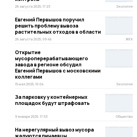
26 августа 2025, 17:23
Экология
Евгений Первышов поручил
решить проблему вывоза
растительных отходов в области
26 августа 2025, 09:46
ЖКХ
Открытие
мусороперерабатывающего
завода в регионе обсудил
Евгений Первышов с московскими
коллегами
15 мая 2025, 10:04
Экология
За парковку у контейнерных
площадок будут штрафовать
9 января 2025, 17:53
Общество
На нерегулярный вывоз мусора
жалуются пичаевцы