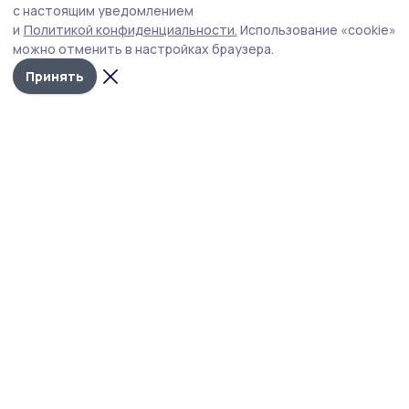
с настоящим уведомлением
и
Политикой конфиденциальности.
Использование «cookie»
можно отменить в настройках браузера.
Принять
Пичаевский вестник
Новости
Истории
Карточки
Фотогалереи
Проекты
Новости компаний
Документы НПА
Объявления
Подписка на газету