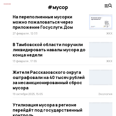
#мусор
На переполненные мусорки
можно пожаловаться через
приложение Госуслуги.Дом
27 февраля , 12:33
ЖКХ
В Тамбовской области поручили
ликвидировать навалы мусора до
конца недели
13 февраля , 17:55
ЖКХ
Жителя Рассказовского округа
оштрафовали на 40 тысяч рублей
за несанкционированный сброс
мусора
19 октября 2025, 15:05
Экология
Утилизация мусора в регионе
перейдёт под государственный
контроль