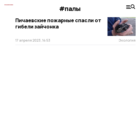
#палы
Пичаевские пожарные спасли от
гибели зайчонка
17 апреля 2023, 14:53
Экология