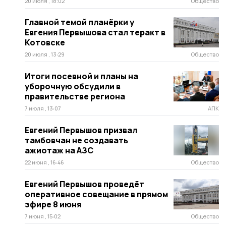
20 июля , 18:02
Общество
Главной темой планёрки у
Евгения Первышова стал теракт в
Котовске
20 июля , 13:29
Общество
Итоги посевной и планы на
уборочную обсудили в
правительстве региона
7 июля , 13:07
АПК
Евгений Первышов призвал
тамбовчан не создавать
ажиотаж на АЗС
22 июня , 16:46
Общество
Евгений Первышов проведёт
оперативное совещание в прямом
эфире 8 июня
7 июня , 15:02
Общество