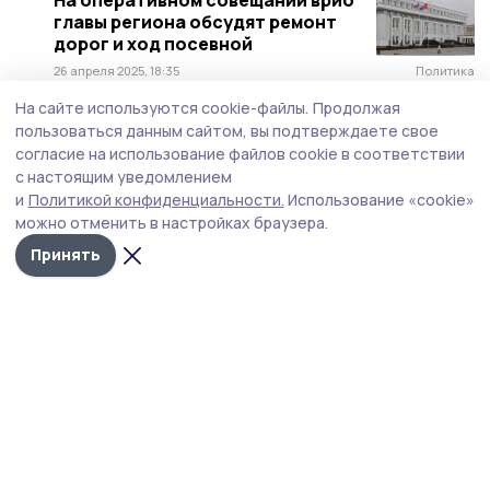
На оперативном совещании врио
главы региона обсудят ремонт
дорог и ход посевной
26 апреля 2025, 18:35
Политика
На сайте используются cookie-файлы.
Продолжая
Евгений Первышов поручил
пользоваться данным сайтом, вы подтверждаете свое
разобраться, как проверяют
согласие на использование файлов cookie в соответствии
газовое оборудование
с настоящим уведомлением
31 марта 2025, 13:20
Общество
и
Политикой конфиденциальности.
Использование «cookie»
можно отменить в настройках браузера.
Глава региона призвал жителей
присоединяться к субботникам
Принять
24 марта 2025, 16:50
Общество
В Тамбовской области
возобновилось поступление
льготных лекарств
24 февраля 2025, 12:56
Здравоохранение