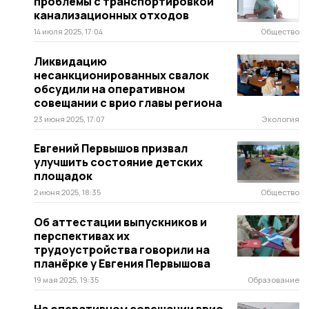
проблемы с транспортировкой
канализационных отходов
14 июля 2025, 17:04
Общество
Ликвидацию
несанкционированных свалок
обсудили на оперативном
совещании с врио главы региона
23 июня 2025, 17:07
Экология
Евгений Первышов призвал
улучшить состояние детских
площадок
2 июня 2025, 18:35
Общество
Об аттестации выпускников и
перспективах их
трудоустройства говорили на
планёрке у Евгения Первышова
19 мая 2025, 19:35
Образование