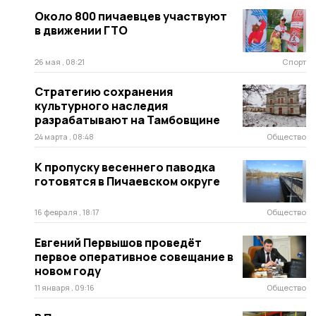
Около 800 пичаевцев участвуют
в движении ГТО
26 мая , 08:21
Спорт
Стратегию сохранения
культурного наследия
разрабатывают на Тамбовщине
24 марта , 08:48
Общество
К пропуску весеннего паводка
готовятся в Пичаевском округе
16 февраля , 18:17
Общество
Евгений Первышов проведёт
первое оперативное совещание в
новом году
11 января , 09:16
Общество