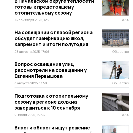
В Пичаевском округе теплосети
готовы к предстоящему
отопительному сезону
16 сентября 2025, 12:21
ЖКХ
На совещании с главой региона
обсудят газификацию школ,
капремонт и итоги полугодия
23 августа 2025, 17:06
Общество
Вопрос освещения улиц
рассмотрели на совещании у
Евгения Первышова
4 августа 2025, 17:50
Общество
Подготовка к отопительному
сезону в регионе должна
завершиться к 10 сентября
21 июля 2025, 13:36
ЖКХ
Власти области ищут решение