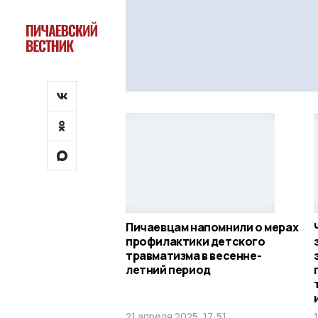
Пичаевцам напомнили о мерах
профилактики детского
травматизма в весенне-
летний период
21 апреля 2025, 17:51