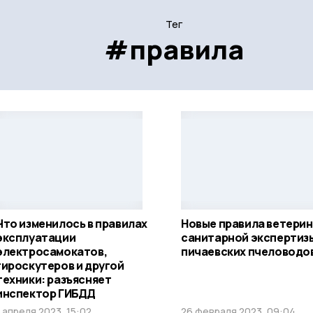
Тег
#правила
Что изменилось в правилах
Новые правила ветери
эксплуатации
санитарной экспертиз
электросамокатов,
пичаевских пчеловодо
гироскутеров и другой
техники: разъясняет
инспектор ГИБДД
1 апреля 2023, 15:02
26 февраля 2023, 09:04