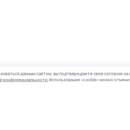
зоваться данным сайтом, вы подтверждаете свое согласие на 
й конфиденциальности.
Использование «cookie» можно отменит
Учредитель и издатель:
ООО «Издательский
Пол
дом «Тамбов»
Сайт
Адрес редакции:
392000, Тамбовская обл.,
cook
г.Тамбов, ш. Моршанское, д.14а
сайт
Номер телефона редакции:
8 (4752) 45-05-
испо
76
нас
Электронная почта редакции:
конф