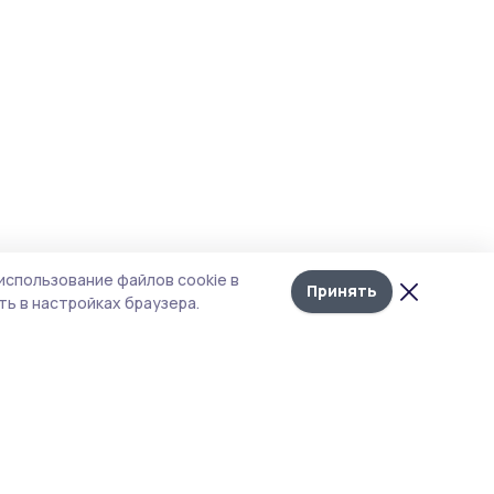
использование файлов cookie в
Принять
ь в настройках браузера.
итика конфиденциальности
 содержит сервисы, использующие
ies. Продолжая пользоваться данным
ом, вы подтверждаете свое согласие на
льзование файлов cookie в соответствии с
тоящим уведомлением и Политикой
иденциальности. Использование «cookie»