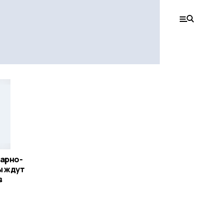
нарно-
ы ждут
в