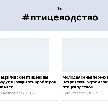
Тег
#птицеводство
Гавриловские птицеводы
Молодая семья перееха
будут выращивать бройлеров
Петровский округ и зан
на мясо
птицеводством
22 ноября 2023, 21:02
5 августа 2023, 15:03