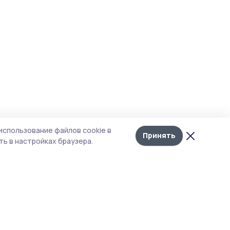
использование файлов cookie в
Принять
ь в настройках браузера.
итика конфиденциальности
 содержит сервисы, использующие
ies. Продолжая пользоваться данным
ом, вы подтверждаете свое согласие на
льзование файлов cookie в соответствии с
тоящим уведомлением и Политикой
иденциальности. Использование «cookie»