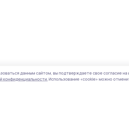
зоваться данным сайтом, вы подтверждаете свое согласие на 
й конфиденциальности.
Использование «cookie» можно отменит
Учредитель и издатель:
ООО «Издательский
Пол
дом «Тамбов»
Сайт
Адрес редакции:
392000, Тамбовская обл.,
cook
г.Тамбов, ш. Моршанское, д.14а
сайт
Номер телефона редакции:
8 (4752) 45-05-
испо
76
нас
Электронная почта редакции:
конф