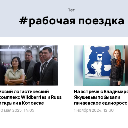
Тег
#рабочая поездка
Новый логистический
На встрече с Владимир
комплекс Wildberries и Russ
Якушевым побывали
открыли в Котовске
пичаевское единорос
30 мая 2025, 14:05
1 ноября 2024, 12:30