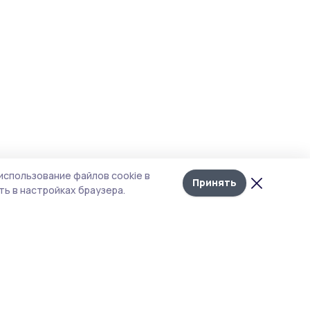
использование файлов cookie в
Принять
ь в настройках браузера.
итика конфиденциальности
 содержит сервисы, использующие
ies. Продолжая пользоваться данным
ом, вы подтверждаете свое согласие на
льзование файлов cookie в соответствии с
тоящим уведомлением и Политикой
иденциальности. Использование «cookie»