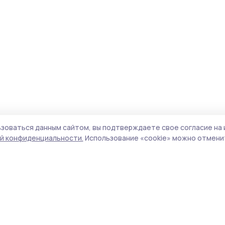
зоваться данным сайтом, вы подтверждаете свое согласие на 
й конфиденциальности.
Использование «cookie» можно отменит
Учредитель и издатель:
ООО «Издательский
Пол
дом «Тамбов»
Сайт
Адрес редакции:
392000, Тамбовская обл.,
cook
г.Тамбов, ш. Моршанское, д.14а
сайт
Номер телефона редакции:
8 (4752) 45-05-
испо
76
нас
Электронная почта редакции:
конф