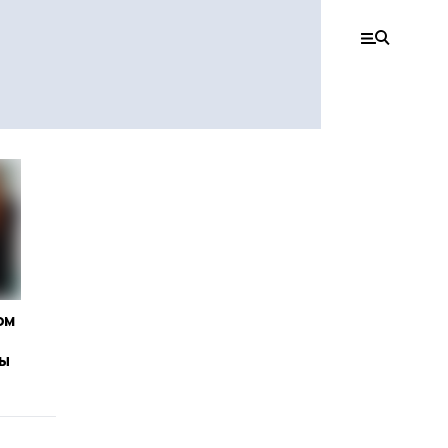
ом
сы