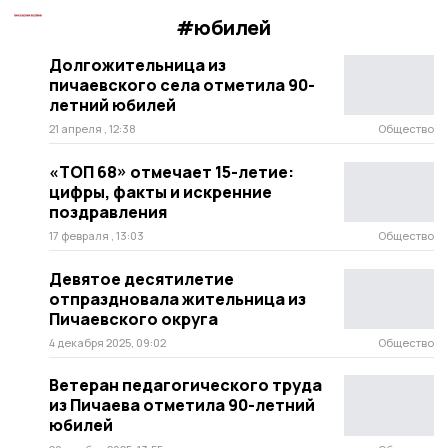
#юбилей
Долгожительница из
пичаевского села отметила 90-
летний юбилей
21 апреля , 12:38
Общество
«ТОП 68» отмечает 15-летие:
цифры, факты и искренние
поздравления
17 февраля , 13:03
Общество
Девятое десятилетие
отпраздновала жительница из
Пичаевского округа
4 декабря 2025, 09:02
Общество
Ветеран педагогического труда
из Пичаева отметила 90-летний
юбилей