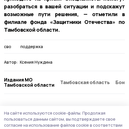
разобраться в вашей ситуации и подскажут
возможные пути решения, — отметили в
филиале фонда «Защитники Отечества» по
Тамбовской области.
сво
поддержка
Автор:
Ксения Нуждина
Издания МО
Тамбовская область
Бонд
Тамбовской области
Общество
5 августа , 13:02
На сайте используются cookie-файлы.
Продолжая
За полгода мошенники пытались
пользоваться данным сайтом, вы подтверждаете свое
дозвониться до тамбовчан более семи
согласие на использование файлов cookie в соответствии