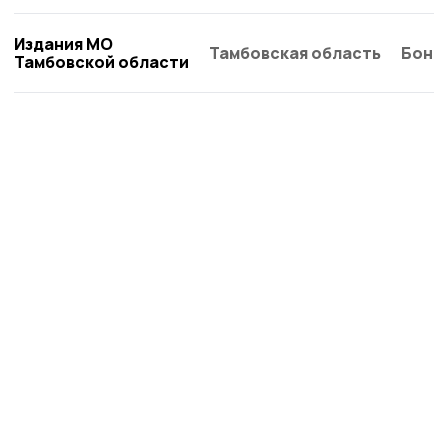
Издания МО
Тамбовская область
Бонд
Тамбовской области
Пичаевский вестник
Новости
Истории