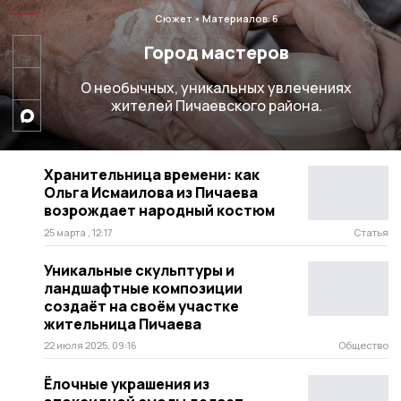
Сюжет
Материалов: 6
Город мастеров
О необычных, уникальных увлечениях
жителей Пичаевского района.
Хранительница времени: как
Ольга Исмаилова из Пичаева
возрождает народный костюм
25 марта , 12:17
Статья
Уникальные скульптуры и
ландшафтные композиции
создаёт на своём участке
жительница Пичаева
22 июля 2025, 09:16
Общество
Ёлочные украшения из