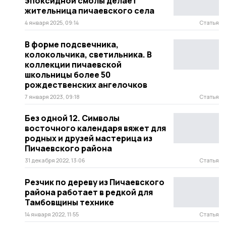
эпоксидной смолы делает
жительница пичаевского села
4 января 2025, 09:14
Статья
В форме подсвечника,
колокольчика, светильника. В
коллекции пичаевской
школьницы более 50
рождественских ангелочков
7 января 2023, 09:18
Статья
Без одной 12. Символы
восточного календаря вяжет для
родных и друзей мастерица из
Пичаевского района
31 декабря 2022, 13:06
Статья
Резчик по дереву из Пичаевского
района работает в редкой для
Тамбовщины технике
14 января 2022, 11:55
Статья