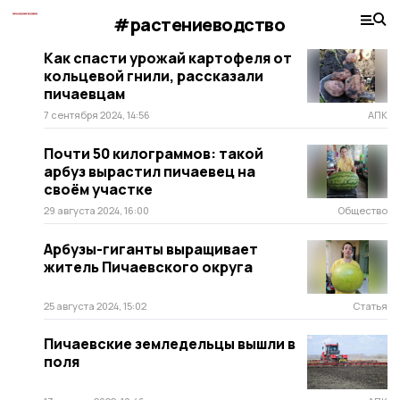
#растениеводство
Как спасти урожай картофеля от
кольцевой гнили, рассказали
пичаевцам
7 сентября 2024, 14:56
АПК
Почти 50 килограммов: такой
арбуз вырастил пичаевец на
своём участке
29 августа 2024, 16:00
Общество
Арбузы-гиганты выращивает
житель Пичаевского округа
25 августа 2024, 15:02
Статья
Пичаевские земледельцы вышли в
поля