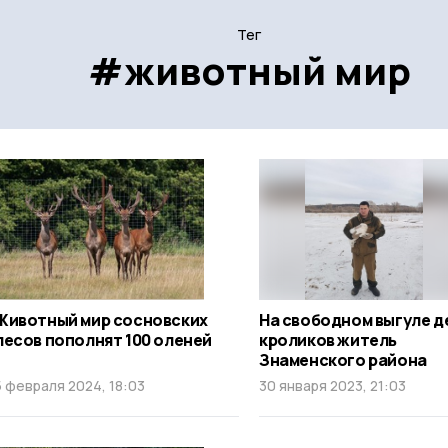
Тег
#животный мир
Животный мир сосновских
На свободном выгуле 
лесов пополнят 100 оленей
кроликов житель
Знаменского района
5 февраля 2024, 18:03
30 января 2023, 21:03