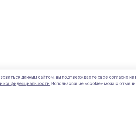
зоваться данным сайтом, вы подтверждаете свое согласие на 
й конфиденциальности.
Использование «cookie» можно отменит
Учредитель и издатель:
ООО «Издательский
Пол
дом «Тамбов»
Сайт
Адрес редакции:
392000, Тамбовская обл.,
cook
г.Тамбов, ш. Моршанское, д.14а
сайт
Номер телефона редакции:
8 (4752) 45-05-
испо
76
нас
Электронная почта редакции:
конф