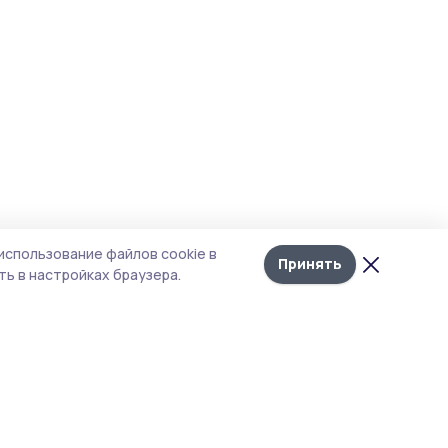
использование файлов cookie в
Принять
ь в настройках браузера.
итика конфиденциальности
 содержит сервисы, использующие
ies. Продолжая пользоваться данным
ом, вы подтверждаете свое согласие на
льзование файлов cookie в соответствии с
тоящим уведомлением и Политикой
иденциальности. Использование «cookie»