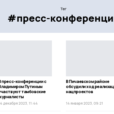
Тег
#пресс-конференци
В пресс-конференции с
В Пичаевском районе
Владимиром Путиным
обсудили ход реализа
участвуют тамбовские
нацпроектов
журналисты
14 декабря 2023, 11:44
14 января 2023, 09:21